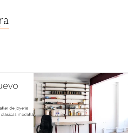
nuevo
aller de joyería
s clásicas medallas