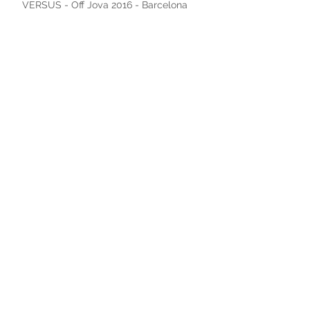
VERSUS - Off Joya 2016 - Barcelona
Nuevo taller, nuevo comienzo.
Melting Point 2016
"Al Descubierto"
"Talente 2016"
Archivo