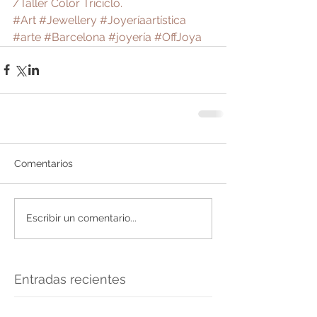
/Taller Color Triciclo.
#Art
#Jewellery
#Joyeríaartística
#arte
#Barcelona
#joyería
#OffJoya
Comentarios
Escribir un comentario...
Entradas recientes